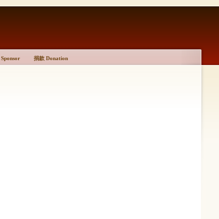
Sponsor
捐款 Donation