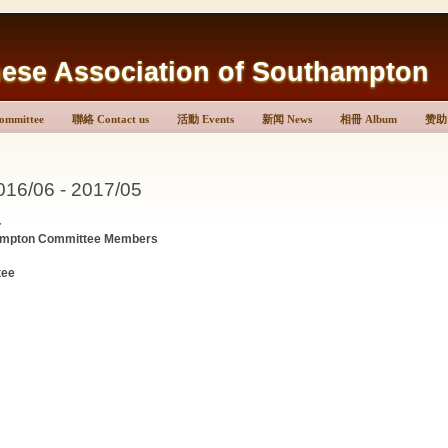
Association of Southampton
mmittee
聯絡 Contact us
活動 Events
新闻 News
相冊 Album
赞助 
6/06 - 2017/05
員
hampton Committee Members
ee