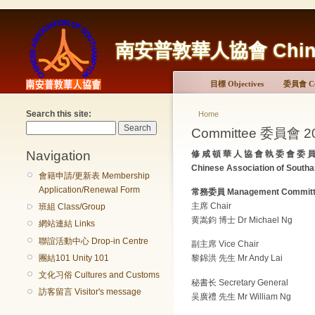
南安普敦華人協會 Chinese 
目標 Objectives
委員會 Co
Search this site:
Home
Committee 委員會 201
Navigation
修 咸 頓 華 人 協 會 執 委 會 委 
Chinese Association of Sout
會籍申請/更新表 Membership
Application/Renewal Form
常務委員 Management Committ
主席 Chair
班組 Class/Group
黄嵩鈞 博士 Dr Michael Ng
網站連結 Links
聯誼活動中心 Drop-in Centre
副主席 Vice Chair
團結101 Unity 101
黎錦洪 先生 Mr Andy Lai
文化习俗 Cultures and Customs
秘書长 Secretary General
訪客留言 Visitor's message
吴廣禮 先生 Mr William Ng