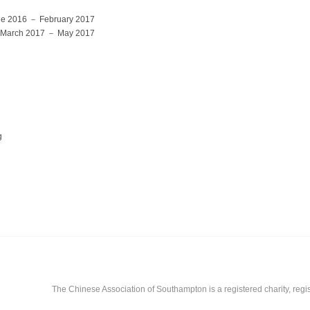
e 2016 － February 2017
arch 2017 － May 2017
g
The Chinese Association of Southampton is a registered charity, reg