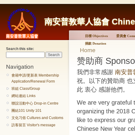
南安普敦華人協會 Chinese A
目標 Objectives
委員會 Commi
捐款 Donation
Search this site:
Home
赞助商 Sponso
Navigation
我們非常感謝
南安普
會籍申請/更新表 Membership
祝。
以下的
贊助商
也
Application/Renewal Form
此 衷心 感謝他們。
班組 Class/Group
網站連結 Links
We are very grateful 
聯誼活動中心 Drop-in Centre
organizing the 2018 C
團結101 Unity 101
文化习俗 Cultures and Customs
like to express our gr
訪客留言 Visitor's message
Chinese New Year cel