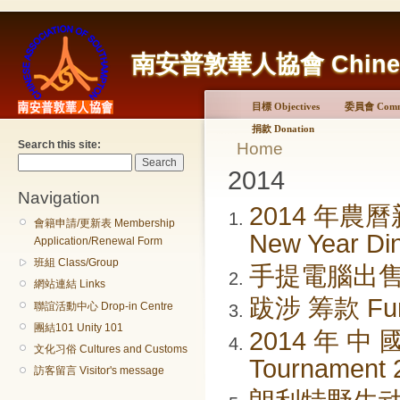
南安普敦華人協會 Chinese A
目標 Objectives
委員會 Commi
捐款 Donation
Search this site:
Home
2014
Navigation
2014 年農曆
會籍申請/更新表 Membership
New Year Di
Application/Renewal Form
班組 Class/Group
手提電腦出售 La
網站連結 Links
跋涉 筹款 Fund
聯誼活動中心 Drop-in Centre
團結101 Unity 101
2014 年 中 國
文化习俗 Cultures and Customs
Tournament 
訪客留言 Visitor's message