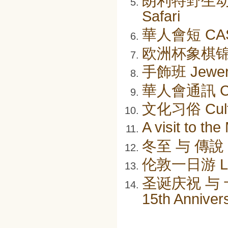
朗利特野生动物园 
Safari
華人會短 CA
欧洲杯象棋锦标赛 
手飾班 Jewery
華人會通訊 CA
文化习俗 Cultu
A visit to the
冬至 与 傳說
伦敦一日游 Lon
圣诞庆祝 与 十五
15th Anniver