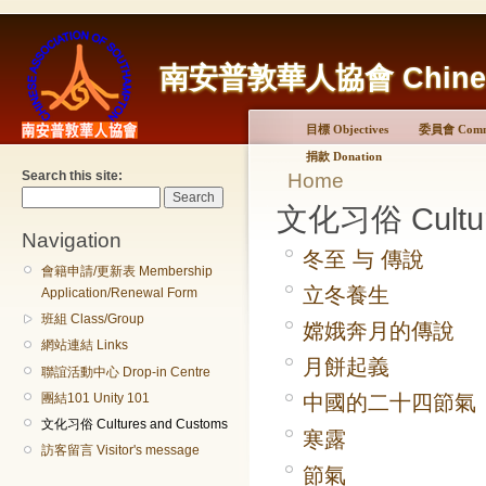
南安普敦華人協會 Chinese A
目標 Objectives
委員會 Commi
捐款 Donation
Search this site:
Home
文化习俗 Cultur
Navigation
冬至 与 傳說
會籍申請/更新表 Membership
立冬養生
Application/Renewal Form
班組 Class/Group
嫦娥奔月的傳說
網站連結 Links
月餅起義
聯誼活動中心 Drop-in Centre
團結101 Unity 101
中國的二十四節氣
文化习俗 Cultures and Customs
寒露
訪客留言 Visitor's message
節氣