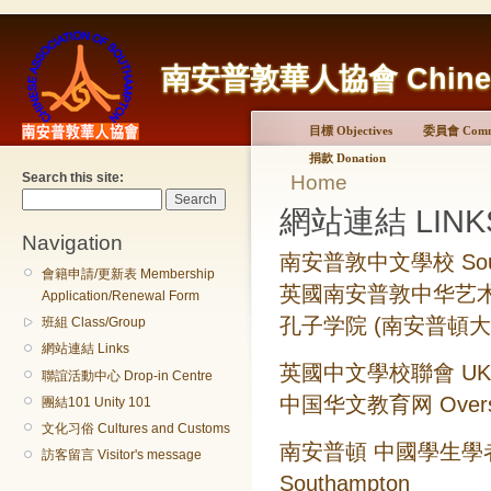
南安普敦華人協會 Chinese A
目標 Objectives
委員會 Commi
捐款 Donation
Search this site:
Home
網站連結 LINK
Navigation
南安普敦中文學校 Southa
會籍申請/更新表 Membership
英國南安普敦中华艺术团 Ch
Application/Renewal Form
孔子学院 (南安普頓大学) Con
班組 Class/Group
網站連結 Links
英國中文學校聯會 UK Fede
聯誼活動中心 Drop-in Centre
中国华文教育网 Overseas C
團結101 Unity 101
文化习俗 Cultures and Customs
南安普頓 中國學生學者聯誼會 C
訪客留言 Visitor's message
Southampton