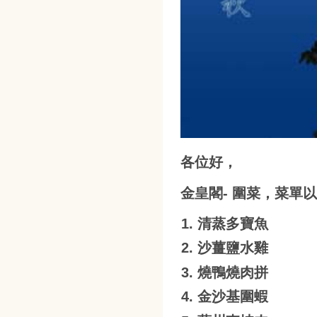
各位好，
金皇閣- 圍菜，菜單
清蒸多寶魚
沙薑鹽水雞
燒鴨燒肉拼
金沙基圍蝦