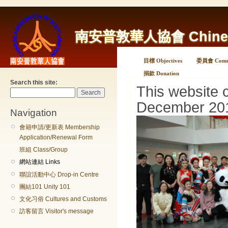
南安普敦華人協會 Chinese A
目標 Objectives
委員會 Commi
捐款 Donation
Search this site:
This website 
December 20
Navigation
會籍申請/更新表 Membership
Application/Renewal Form
班組 Class/Group
網站連結 Links
聯誼活動中心 Drop-in Centre
團結101 Unity 101
文化习俗 Cultures and Customs
訪客留言 Visitor's message