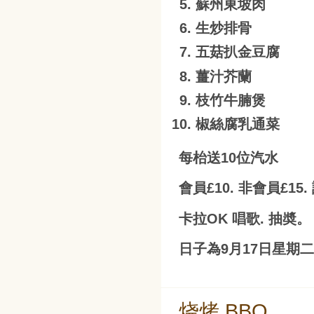
蘇州東坡肉
生炒排骨
五菇扒金豆腐
薑汁芥蘭
枝竹牛腩煲
椒絲腐乳通菜
每枱送10位汽水
會員£10. 非會員£
卡拉OK 唱歌. 抽奬。
日子為9月17日星期二
烧烤 BBQ