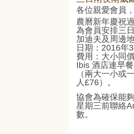
各位親愛會員
農曆新年慶祝
為會員安排三
加迪夫及周邊地區(S
日期：2016年
費用：大小同價
Ibis 酒店
（兩大一小或
人£76）。
協會為確保能
星期三前聯絡And
數。