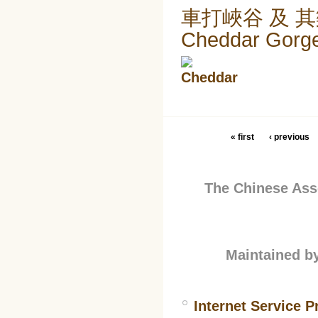
車打峽谷 及 其樂
Cheddar Gorge 
« first
‹ previous
The Chinese Asso
Maintained b
Internet Service P