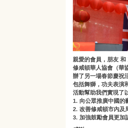
親愛的會員，朋友 和
修咸頓華人協會（華協會
辦了另一場春節慶祝
包括舞獅，功夫表演
活動幫助我們實現了
1. 向公眾推廣中國
2. 改善修咸頓市內
3. 加強鼓勵會員更