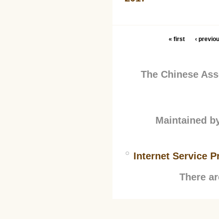
« first
‹ previo
The Chinese Asso
Maintained b
Internet Service P
There ar