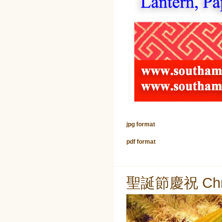
jpg format
pdf format
聖誕節慶祝 Chris