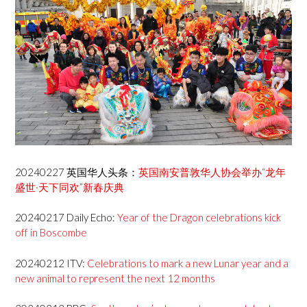
20240227 英国华人头条：
英国南安普敦华人协会举办“龙年
盛世·天下同欢”新春庆典
20240217 Daily Echo:
Year of the Dragon celebrations kick
off in Boscombe
20240212 ITV:
Celebrations to mark a new Lunar year and a
new animal to represent the next 12 months