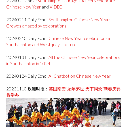
20240212 BBC:
Southampton’s dragon dancers celebrate
Chinese New Year
and
VIDEO
20240211 Daily Echo:
Southampton Chinese New Year:
Crowds amazed by celebrations
20240210 Daily Echo:
Chinese New Year celebrations in
Southampton and Westquay – pictures
20240131 Daily Echo:
All the Chinese New Year celebrations
in Southampton in 2024
20240124 Daily Echo:
AI Chatbot on Chinese New Year
20231110 欧洲时报：
英国南安“龙年盛世·天下同欢”新春庆典
将举办