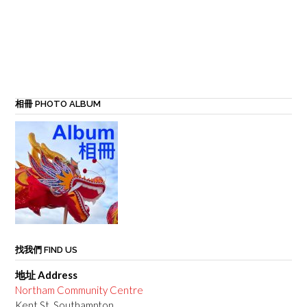
相冊 PHOTO ALBUM
找我們 FIND US
地址 Address
Northam Community Centre
Kent St, Southampton