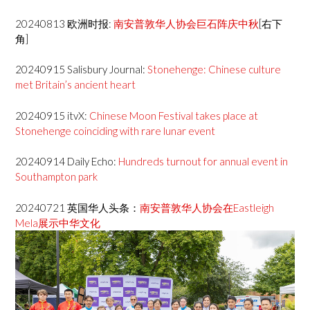
20240813 欧洲时报:
南安普敦华人协会巨石阵庆中秋
[右下
角]
20240915 Salisbury Journal:
Stonehenge: Chinese culture
met Britain’s ancient heart
20240915 itvX:
Chinese Moon Festival takes place at
Stonehenge coinciding with rare lunar event
20240914 Daily Echo:
Hundreds turnout for annual event in
Southampton park
20240721 英国华人头条：
南安普敦华人协会在Eastleigh
Mela展示中华文化