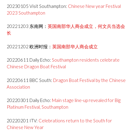
20230105 Visit Southampton:
Chinese New year Festival
2023 Southampton
20221203 东南网：
英国南部华人商会成立，何文兵当选会
长
20221202 欧洲时报：
英国南部华人商会成立
20220611 Daily Echo:
Southampton residents celebrate
Chinese Dragon Boat Festival
20220611 BBC South:
Dragon Boat Festival by the Chinese
Association
20220301 Daily Echo:
Main stage line-up revealed for Big
Platinum Festival, Southampton
20220201 ITV:
Celebrations return to the South for
Chinese New Year