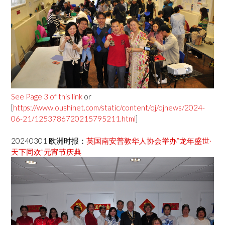
See Page 3 of this link
or
[
https://www.oushinet.com/static/content/qj/qjnews/2024-
06-21/1253786720215795211.html
]
20240301 欧洲时报：
英国南安普敦华人协会举办“龙年盛世·
天下同欢”元宵节庆典