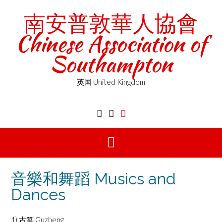
Skip
南安普敦華人協會
to
content
Chinese Association of
Southampton
英国 United Kingdom
音樂和舞蹈 Musics and
Dances
1) 古箏 Guzheng