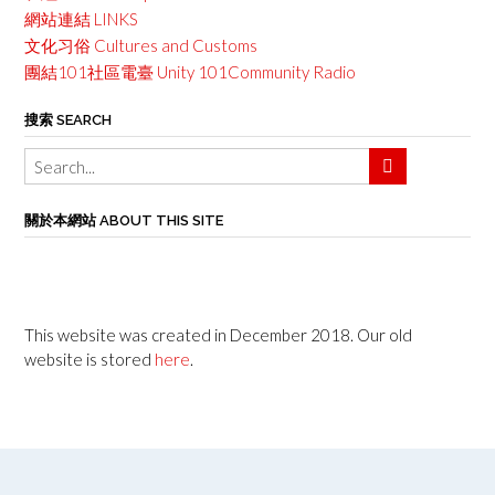
網站連結 LINKS
文化习俗 Cultures and Customs
團結101社區電臺 Unity 101Community Radio
搜索 SEARCH
關於本網站 ABOUT THIS SITE
This website was created in December 2018. Our old
website is stored
here
.