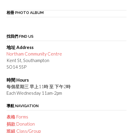
相冊 PHOTO ALBUM
找我們 FIND US
地址 Address
Northam Community Centre
Kent St, Southampton
SO14 5SP
時間 Hours
每個星期三 早上11時 至 下午2時
Each Wednesday 11am-2pm
導航 NAVIGATION
表格 Forms
捐款 Donation
班組 Class/Group