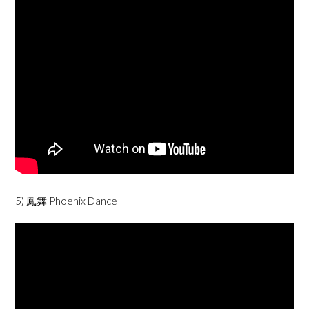
5) 鳳舞 Phoenix Dance