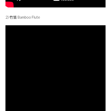
2) 竹笛 Bamboo Flute