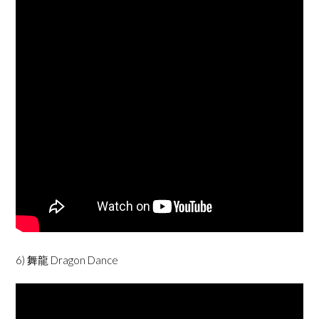
6) 舞龍 Dragon Dance