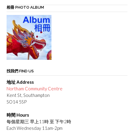
相冊 PHOTO ALBUM
找我們 FIND US
地址 Address
Northam Community Centre
Kent St, Southampton
SO14 5SP
時間 Hours
每個星期三 早上11時 至 下午2時
Each Wednesday 11am-2pm