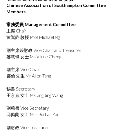
Chinese Association of Southampton Committee
Members
常務委員 Management Committee
主席 Chair
黄嵩鈞 教授 Prof Michael Ng
副主席兼財政 Vice Chair and Treasurer
鄭慧琪 女士 Ms Vikkie Cheng
副主席 Vice Chair
鄧倫 先生 Mr Allen Tang
秘書 Secretary
王京京 女士 Ms Jing Jing Wang
副秘書 Vice Secretary
邱佩蘭 女士 Mrs Pui Lan Yau
副財政 Vice Treasurer