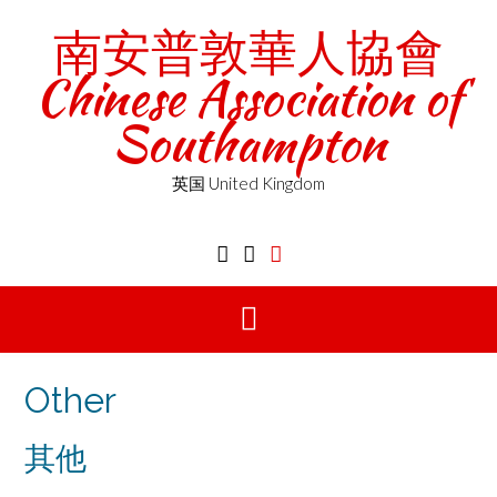
Skip
南安普敦華人協會
to
content
Chinese Association of
Southampton
英国 United Kingdom
Other
其他