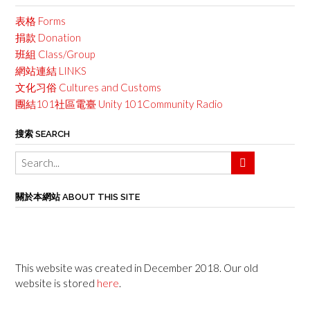
表格 Forms
捐款 Donation
班組 Class/Group
網站連結 LINKS
文化习俗 Cultures and Customs
團結101社區電臺 Unity 101Community Radio
搜索 SEARCH
關於本網站 ABOUT THIS SITE
This website was created in December 2018. Our old
website is stored
here
.