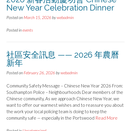
New Year Celebration Dinner
Posted on
March 15, 2026
by
webadmin
Posted in
events
社區安全訊息 —— 2026 年農曆
新年
Posted on
February 26, 2026
by
webadmin
Community Safety Message – Chinese New Year 2026 From:
Southampton Police – Neighbourhoods Dear members of the
Chinese community, As we approach Chinese New Year, we
want to offer our warmest wishes and to reassure you about
the work your local policing team is doing to keep the
community safe — especially in the Portswood
Read More
Posted in
Uncategorized