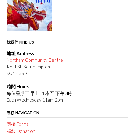
找我們 FIND US
地址 Address
Northam Community Centre
Kent St, Southampton
SO14 5SP
時間 Hours
每個星期三 早上11時 至 下午2時
Each Wednesday 11am-2pm
導航 NAVIGATION
表格 Forms
捐款 Donation