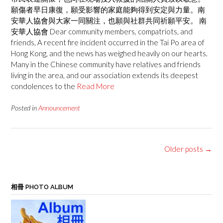
願傷者早日康復，願受影響的家庭能夠得到安定與力量。南
安華人協會與大家一同關注，也願與社群共同祈願平安。 南
安華人協會 Dear community members, compatriots, and
friends, A recent fire incident occurred in the Tai Po area of
Hong Kong, and the news has weighed heavily on our hearts.
Many in the Chinese community have relatives and friends
living in the area, and our association extends its deepest
condolences to the
Read More
Posted in
Announcement
Posts
Older posts
→
navigation
相冊 PHOTO ALBUM