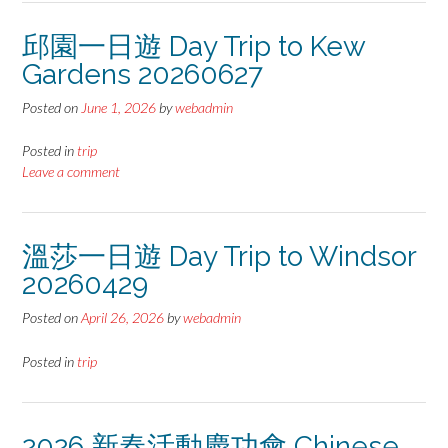
邱園一日遊 Day Trip to Kew
Gardens 20260627
Posted on
June 1, 2026
by
webadmin
Posted in
trip
Leave a comment
溫莎一日遊 Day Trip to Windsor
20260429
Posted on
April 26, 2026
by
webadmin
Posted in
trip
2026 新春活動慶功會 Chinese