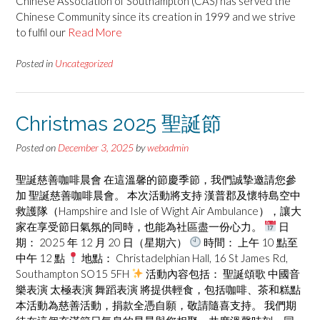
Chinese Association of Southampton (CAS) has served the
Chinese Community since its creation in 1999 and we strive
to fulfil our
Read More
Posted in
Uncategorized
Christmas 2025 聖誕節
Posted on
December 3, 2025
by
webadmin
聖誕慈善咖啡晨會 在這溫馨的節慶季節，我們誠摯邀請您參
加 聖誕慈善咖啡晨會。 本次活動將支持 漢普郡及懷特島空中
救護隊（Hampshire and Isle of Wight Air Ambulance），讓大
家在享受節日氣氛的同時，也能為社區盡一份心力。
日
期： 2025 年 12 月 20 日（星期六）
時間： 上午 10 點至
中午 12 點
地點： Christadelphian Hall, 16 St James Rd,
Southampton SO15 5FH
活動內容包括： 聖誕頌歌 中國音
樂表演 太極表演 舞蹈表演 將提供輕食，包括咖啡、茶和糕點
本活動為慈善活動，捐款全憑自願，敬請隨喜支持。 我們期