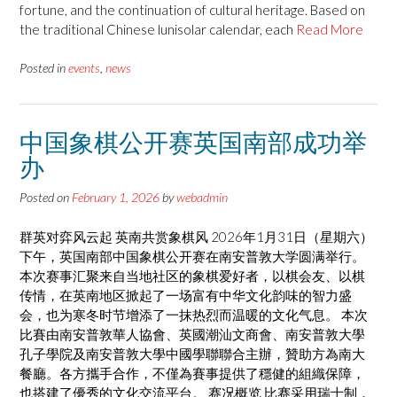
fortune, and the continuation of cultural heritage. Based on
the traditional Chinese lunisolar calendar, each
Read More
Posted in
events
,
news
中国象棋公开赛英国南部成功举
办
Posted on
February 1, 2026
by
webadmin
群英对弈风云起 英南共赏象棋风 2026年1月31日（星期六）
下午，英国南部中国象棋公开赛在南安普敦大学圆满举行。
本次赛事汇聚来自当地社区的象棋爱好者，以棋会友、以棋
传情，在英南地区掀起了一场富有中华文化韵味的智力盛
会，也为寒冬时节增添了一抹热烈而温暖的文化气息。 本次
比賽由南安普敦華人協會、英國潮汕文商會、南安普敦大學
孔子學院及南安普敦大學中國學聯聯合主辦，贊助方為南大
餐廳。各方攜手合作，不僅為賽事提供了穩健的組織保障，
也搭建了優秀的文化交流平台。 赛况概览 比赛采用瑞士制，