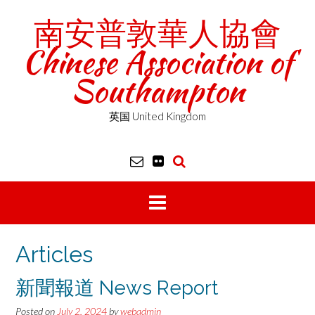
Skip
南安普敦華人協會
to
content
Chinese Association of
Southampton
英国 United Kingdom
Articles
新聞報道 News Report
Posted on
July 2, 2024
by
webadmin