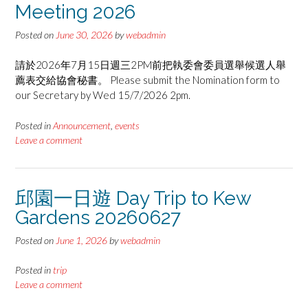
Meeting 2026
Posted on
June 30, 2026
by
webadmin
請於2026年7月15日週三2PM前把執委會委員選舉候選人舉
薦表交給協會秘書。 Please submit the Nomination form to
our Secretary by Wed 15/7/2026 2pm.
Posted in
Announcement
,
events
Leave a comment
邱園一日遊 Day Trip to Kew
Gardens 20260627
Posted on
June 1, 2026
by
webadmin
Posted in
trip
Leave a comment