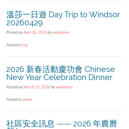
溫莎一日遊 Day Trip to Windsor
20260429
Posted on
April 26, 2026
by
webadmin
Posted in
trip
2026 新春活動慶功會 Chinese
New Year Celebration Dinner
Posted on
March 15, 2026
by
webadmin
Posted in
events
社區安全訊息 —— 2026 年農曆