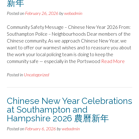
新年
Posted on
February 26, 2026
by
webadmin
Community Safety Message – Chinese New Year 2026 From:
Southampton Police – Neighbourhoods Dear members of the
Chinese community, As we approach Chinese New Year, we
want to offer our warmest wishes and to reassure you about
the work your local policing team is doing to keep the
community safe — especially in the Portswood
Read More
Posted in
Uncategorized
Chinese New Year Celebrations
at Southampton and
Hampshire 2026 農曆新年
Posted on
February 6, 2026
by
webadmin