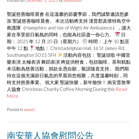
Posted on
December 3, 2025
by
webadmin
聖誕慈善咖啡晨會 在這溫馨的節慶季節，我們誠摯邀請您參
加 聖誕慈善咖啡晨會。 本次活動將支持 漢普郡及懷特島空中
救護隊（Hampshire and Isle of Wight Air Ambulance），讓大
家在享受節日氣氛的同時，也能為社區盡一份心力。
日
期： 2025 年 12 月 20 日（星期六）
時間： 上午 10 點至
中午 12 點
地點： Christadelphian Hall, 16 St James Rd,
Southampton SO15 5FH
活動內容包括： 聖誕頌歌 中國音
樂表演 太極表演 舞蹈表演 將提供輕食，包括咖啡、茶和糕點
本活動為慈善活動，捐款全憑自願，敬請隨喜支持。 我們期
待在這個充滿節日氣息的早晨與您相聚，共度溫馨時刻，同
時支持慈善事業。 祝大家 聖誕快樂，新年愉快！ 南安普敦華
人協會 Christmas Charity Coffee Morning During this
Read
More
Posted in
events
南安華人協會慰問公告