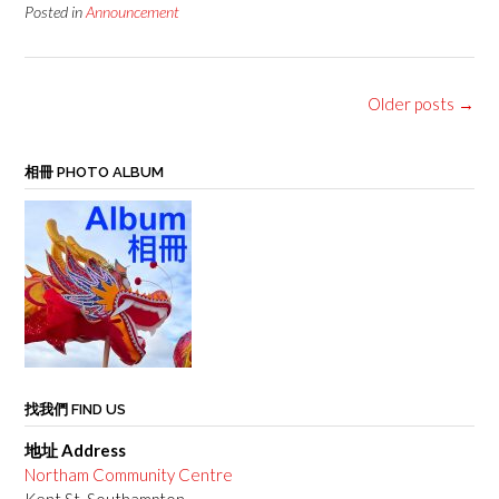
Posted in
Announcement
Posts
Older posts
→
navigation
相冊 PHOTO ALBUM
找我們 FIND US
地址 Address
Northam Community Centre
Kent St, Southampton