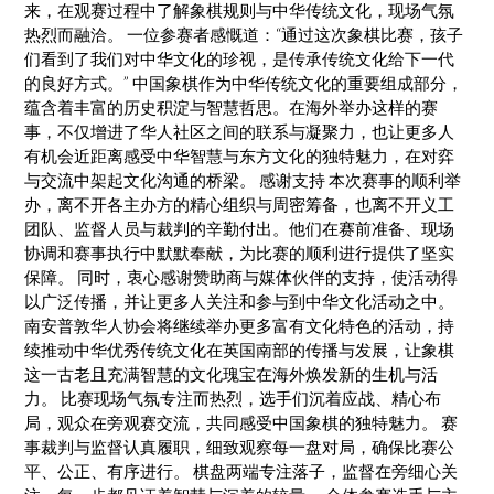
来，在观赛过程中了解象棋规则与中华传统文化，现场气氛
热烈而融洽。 一位参赛者感慨道：“通过这次象棋比赛，孩子
们看到了我们对中华文化的珍视，是传承传统文化给下一代
的良好方式。” 中国象棋作为中华传统文化的重要组成部分，
蕴含着丰富的历史积淀与智慧哲思。在海外举办这样的赛
事，不仅增进了华人社区之间的联系与凝聚力，也让更多人
有机会近距离感受中华智慧与东方文化的独特魅力，在对弈
与交流中架起文化沟通的桥梁。 感谢支持 本次赛事的顺利举
办，离不开各主办方的精心组织与周密筹备，也离不开义工
团队、监督人员与裁判的辛勤付出。他们在赛前准备、现场
协调和赛事执行中默默奉献，为比赛的顺利进行提供了坚实
保障。 同时，衷心感谢赞助商与媒体伙伴的支持，使活动得
以广泛传播，并让更多人关注和参与到中华文化活动之中。
南安普敦华人协会将继续举办更多富有文化特色的活动，持
续推动中华优秀传统文化在英国南部的传播与发展，让象棋
这一古老且充满智慧的文化瑰宝在海外焕发新的生机与活
力。 比赛现场气氛专注而热烈，选手们沉着应战、精心布
局，观众在旁观赛交流，共同感受中国象棋的独特魅力。 赛
事裁判与监督认真履职，细致观察每一盘对局，确保比赛公
平、公正、有序进行。 棋盘两端专注落子，监督在旁细心关