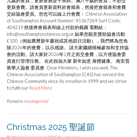
九歲的會員，更新會費是十英鎊。滿八十歲的會員，不必交
更新會費。請會員更新資料於會籍表，然後把會籍表和會費
交給協會委員。您也可以線上付會費： Chinese Association
of Southampton Account Number: 91367269 Sort Code:
404219 然後將會籍表和線上付款的截圖 電郵給：
info@southamptonchinese.org.uk 如果您願意贊助協會活動
£100（例如農曆新年慶祝或其他節日活動），我們將為您免
除2026年的會費，以示感謝。 請大家繼續積極參加和支持協
會的活動。請大家於2026年2月之前交會費，以方便協會委
員進行管理任務。 在此祝福大家 新年如意 身體健康。 南安普
敦華人協會 委員會 Dear Members, I wish you well. The
Chinese Association of Southampton (CAS) has served the
Chinese Community since its creation in 1999 and we strive
to fulfil our
Read More
Posted in
Uncategorized
Christmas 2025 聖誕節