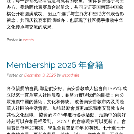
注，每一步都见证着智慧与沉着的较量。 全体参赛选手与主
办方、赞助商代表赛后合影留念，共同见证英国南部中国象
棋公开赛圆满成功。 冠亚军选手与主办方和赞助方代表合影
留念，共同庆祝赛事圆满举办，也展现了社区携手推动中华
文化传承与交流的成果。
Posted in
events
Membership 2026 年會籍
Posted on
December 3, 2025
by
webadmin
各位親愛的會員, 願您們安好。南安普敦華人協會自1999年成
立以來一直為華人社區服務，並努力實現我們的目標： 向公
眾推廣中國的藝術，文化和傳統。 改善南安普敦市內及周邊
華人社區的生活質素。 加強鼓勵會員更加認識南安普敦市內
其他文化組織。 協會於2025年進行各樣活動。活動中的美好
時刻可以在相冊裡看到。 2026年的會籍現在可以更新了。會
員費是每年20英鎊。學生會員費是每年10英鎊。七十至七十