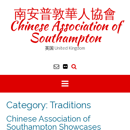
Skip
南安普敦華人協會
to
content
Chinese Association of
Southampton
英国 United Kingdom
Category:
Traditions
Chinese Association of
Southampton Showcases