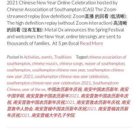
2021 Chinese New Year Online Celebration hosted by
Chinese Association of Southampton (CAS) The Zoom-
streamed replay (low definition); Zoom直播 的回看 (低清晰):
The high definition replay (without Zoom interaction) 高清晰
的回看 (沒有互動): Metal Ox announces the Spring Festival
and welcomes the New Year, online blessings are sent to
thousands of families. At 5 pm (local
Read More
Posted in
Activities
,
events
,
Traditions
Tagged
chinese association of
southampton
,
chinese musics
,
chinese songs
,
mayor of southampton
,
southampton
,
southampton chinese new year
,
southampton chinese
new year 2021
,
southampton chinese new year celebration
,
southampton chinese new year celebration 2021
,
Southamptonn
Chinese
,
year of the ox
,
中国农历新年庆祝
,
南安中国农历新年
,
南安
中国学联
,
南安普敦中国农历新年2021
,
南安普敦中国农历新年庆
祝
,
南安普敦中国农历新年庆祝2021
,
南安普敦农历新年庆祝
,
南安
普敦华人协会
,
南安普顿中国农历新年庆祝2021
,
南安普顿农历新
年庆祝2021
,
南安普顿大学孔子学院