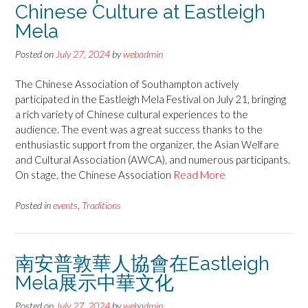
Chinese Culture at Eastleigh
Mela
Posted on
July 27, 2024
by
webadmin
The Chinese Association of Southampton actively
participated in the Eastleigh Mela Festival on July 21, bringing
a rich variety of Chinese cultural experiences to the
audience. The event was a great success thanks to the
enthusiastic support from the organizer, the Asian Welfare
and Cultural Association (AWCA), and numerous participants.
On stage, the Chinese Association
Read More
Posted in
events
,
Traditions
南安普敦華人協會在Eastleigh
Mela展示中華文化
Posted on
July 27, 2024
by
webadmin