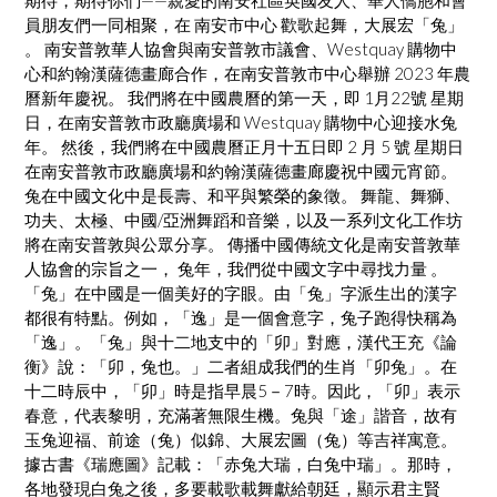
期待，期待你們——親愛的南安社區英國友人、華人僑胞和會
員朋友們一同相聚，在 南安市中心 歡歌起舞，大展宏「兔」
。 南安普敦華人協會與南安普敦市議會、Westquay 購物中
心和約翰漢薩德畫廊合作，在南安普敦市中心舉辦 2023 年農
曆新年慶祝。 我們將在中國農曆的第一天，即 1月22號 星期
日，在南安普敦市政廳廣場和 Westquay 購物中心迎接水兔
年。 然後，我們將在中國農曆正月十五日即 2 月 5 號 星期日
在南安普敦市政廳廣場和約翰漢薩德畫廊慶祝中國元宵節。
兔在中國文化中是長壽、和平與繁榮的象徵。 舞龍、舞獅、
功夫、太極、中國/亞洲舞蹈和音樂，以及一系列文化工作坊
將在南安普敦與公眾分享。 傳播中國傳統文化是南安普敦華
人協會的宗旨之一， 兔年，我們從中國文字中尋找力量 。
「兔」在中國是一個美好的字眼。由「兔」字派生出的漢字
都很有特點。例如，「逸」是一個會意字，兔子跑得快稱為
「逸」。「兔」與十二地支中的「卯」對應，漢代王充《論
衡》說：「卯，兔也。」二者組成我們的生肖「卯兔」。在
十二時辰中，「卯」時是指早晨5－7時。因此，「卯」表示
春意，代表黎明，充滿著無限生機。兔與「途」諧音，故有
玉兔迎福、前途（兔）似錦、大展宏圖（兔）等吉祥寓意。
據古書《瑞應圖》記載：「赤兔大瑞，白兔中瑞」。那時，
各地發現白兔之後，多要載歌載舞獻給朝廷，顯示君主賢