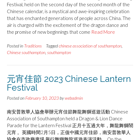
Festival, held on the second day of the second month of the
Chinese calendar, is a mystical and awe-inspiring celebration
that has enchanted generations of people across China. The
air is charged with the excitement of the dragon dance and
the promise of new beginnings that come
Read More
Posted in
Traditions
Tagged
chinese association of southampton
,
Chinese southampton
,
southampton
元宵佳節 2023 Chinese Lantern
Festival
Posted on
February 10, 2023
by
webadmin
南安普敦華人協會舉辦元宵佳節舞龍舞獅巡遊活動 Chinese
Association of Southampton held a Dragon & Lion Dance
Parade for the Lantern Festival 正月十五過大年，舞龍舞獅鬧
元宵 。英國時間2月5日，正值中國元宵佳節，南安普敦華人
協會在市政廳廣場 舉行舞獅舞龍巡遊表演活動。 On the