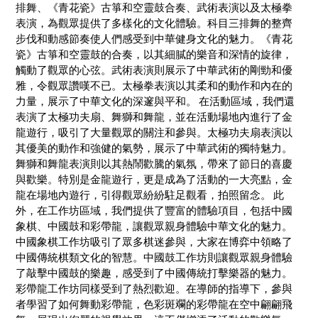
排舞、《青花瓷》古箏和空靈鼓合奏、武術表演以及太極拳
表演，為觀眾提供了多樣化的文化體驗。科目三排舞的整齊
步伐和動感節奏使人們感受到中華健身文化的魅力。《青花
瓷》古箏和空靈鼓的合奏，以其細膩的樂音和深情的旋律，
觸動了觀眾的心弦。武術表演則展示了中華武術的剛勁和優
雅，令觀眾讚嘆不已。太極拳表演以其柔和的動作和內在的
力量，展示了中華文化的深邃與平和。 在活動區域，我們還
表演了太極功夫扇、舞獅和舞龍，並在活動場地內進行了金
龍遊行，吸引了大量觀眾的關注和參與。太極功夫扇表演以
其優美的動作和強健的氣勢，展示了中華武術的獨特魅力。
舞獅和舞龍表演則以其熱鬧歡騰的氣氛，帶來了節日的喜慶
與歡樂。特別是金龍遊行，更是成為了活動的一大亮點，金
龍在場地內遊行，引得觀眾紛紛駐足觀看，拍照留念。 此
外，在工作坊區域，我們提供了豐富的體驗項目，包括中國
象棋、中國鼓和彩帶龍，讓觀眾親身體驗中華文化的魅力。
中國象棋工作坊吸引了眾多棋迷參與，大家在博弈中領略了
中國傳統棋類文化的智慧。中國鼓工作坊則讓觀眾親身體驗
了敲擊中國鼓的樂趣，感受到了中國傳統打擊樂器的魅力。
彩帶龍工作坊同樣受到了熱烈歡迎。在導師的指導下，參與
者學習了如何舞動彩帶龍，色彩斑斕的彩帶龍在空中翩翩飛