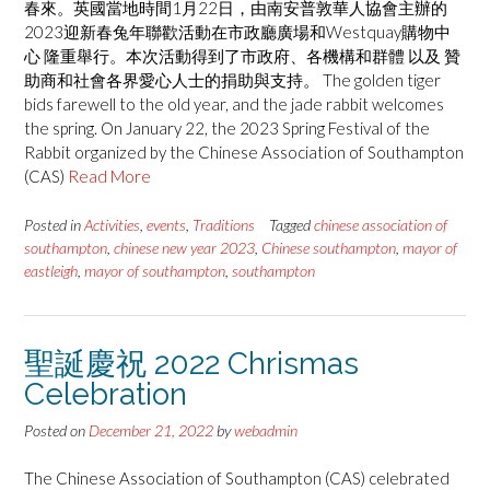
春來。英國當地時間1月22日，由南安普敦華人協會主辦的
2023迎新春兔年聯歡活動在市政廳廣場和Westquay購物中
心 隆重舉行。本次活動得到了市政府、各機構和群體 以及 贊
助商和社會各界愛心人士的捐助與支持。 The golden tiger
bids farewell to the old year, and the jade rabbit welcomes
the spring. On January 22, the 2023 Spring Festival of the
Rabbit organized by the Chinese Association of Southampton
(CAS)
Read More
Posted in
Activities
,
events
,
Traditions
Tagged
chinese association of
southampton
,
chinese new year 2023
,
Chinese southampton
,
mayor of
eastleigh
,
mayor of southampton
,
southampton
聖誕慶祝 2022 Chrismas
Celebration
Posted on
December 21, 2022
by
webadmin
The Chinese Association of Southampton (CAS) celebrated