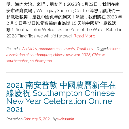
明、海內大治。來吧，朋友們！2023年1月22日，我們在南
安市政廳廣場，Westquay Shopping Centre 等您，讓我們一
起載歌載舞，慶祝中國兔年的到來！然後，我們將在 2023 年
2 月 5 日星期日以元宵節結束為期 15 天的中國新年慶祝活
動！ Southampton Welcomes the Year of the Water Rabbit in
2023 Time flies, we will bid farewell
Read More
Posted in
Activities
,
Announcement
,
events
,
Traditions
Tagged
chinese
association of southampton
,
chinese new year 2023
,
Chinese
southampton
,
southampton
2021 南安普敦 中國農曆新年在
線慶祝 Southampton Chinese
New Year Celebration Online
2021
Posted on
February 5, 2021
by
webadmin