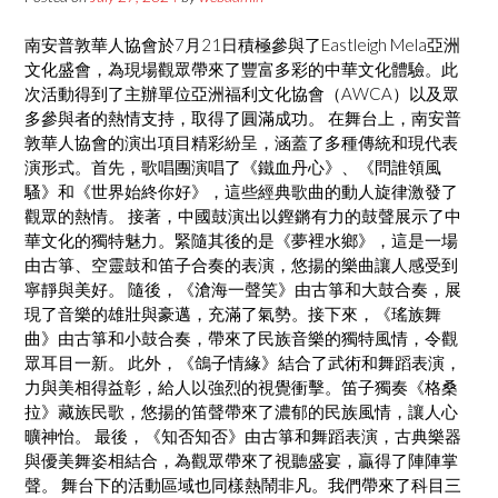
南安普敦華人協會於7月21日積極參與了Eastleigh Mela亞洲
文化盛會，為現場觀眾帶來了豐富多彩的中華文化體驗。此
次活動得到了主辦單位亞洲福利文化協會（AWCA）以及眾
多參與者的熱情支持，取得了圓滿成功。 在舞台上，南安普
敦華人協會的演出項目精彩紛呈，涵蓋了多種傳統和現代表
演形式。首先，歌唱團演唱了《鐵血丹心》、《問誰領風
騷》和《世界始終你好》，這些經典歌曲的動人旋律激發了
觀眾的熱情。 接著，中國鼓演出以鏗鏘有力的鼓聲展示了中
華文化的獨特魅力。緊隨其後的是《夢裡水鄉》，這是一場
由古箏、空靈鼓和笛子合奏的表演，悠揚的樂曲讓人感受到
寧靜與美好。 隨後，《滄海一聲笑》由古箏和大鼓合奏，展
現了音樂的雄壯與豪邁，充滿了氣勢。接下來，《瑤族舞
曲》由古箏和小鼓合奏，帶來了民族音樂的獨特風情，令觀
眾耳目一新。 此外，《鴿子情緣》結合了武術和舞蹈表演，
力與美相得益彰，給人以強烈的視覺衝擊。笛子獨奏《格桑
拉》藏族民歌，悠揚的笛聲帶來了濃郁的民族風情，讓人心
曠神怡。 最後，《知否知否》由古箏和舞蹈表演，古典樂器
與優美舞姿相結合，為觀眾帶來了視聽盛宴，贏得了陣陣掌
聲。 舞台下的活動區域也同樣熱鬧非凡。我們帶來了科目三