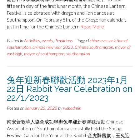
fifteenth day of the first lunar month, the Chinese Lantern
Festival is celebrated with dragon and lion dances at
Southampton. On February 5th, of the Gregorian calendar,
just in time for the Chinese Lantern
Read More
Posted in
Activities
,
events
,
Traditions
Tagged
chinese association of
southampton
,
chinese new year 2023
,
Chinese southampton
,
mayor of
eastleigh
,
mayor of southampton
,
southampton
兔年迎新春聯歡活動 2023年1月
22日 Rabbit Year Celebration on
22/1/2023
Posted on
January 25, 2023
by
webadmin
南安普敦華人協會成功舉辦兔年迎新春聯歡活動 Chinese
Association of Southampton successfully held the Spring
Festival Gala for the Year of the Rabbit 金虎辭舊歲，玉兔迎