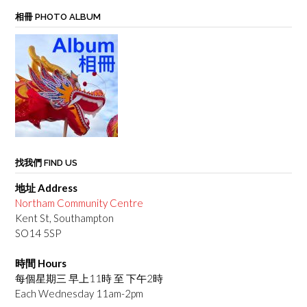
相冊 PHOTO ALBUM
找我們 FIND US
地址 Address
Northam Community Centre
Kent St, Southampton
SO14 5SP
時間 Hours
每個星期三 早上11時 至 下午2時
Each Wednesday 11am-2pm