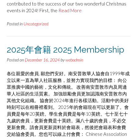
contributed to the success of our two wonderful Christmas
events in 2024! First, the
Read More
Posted in
Uncategorized
2025年會籍 2025 Membership
Posted on
December 16, 2024
by
webadmin
各位親愛的會員, 願您們安好。南安普敦華人協會自1999年成
立以來一直為華人社區服務，並努力實現我們的目標： 向公
眾推廣中國的藝術，文化和傳統。 改善南安普敦市內及周邊
華人社區的生活質素。 加強鼓勵會員更加認識南安普敦市內
其他文化組織。 協會於2024年進行各樣活動。活動中的美好
時刻可以在相冊裡看到。 2025年的會籍現在可以更新了。會
員費是每年20英鎊。學生會員費是每年10英鎊。七十至七十
九歲的會員，更新會費是十英鎊。滿八十歲的會員，不必交
更新會費。請會員更新資料於會籍表，然後把會籍表和會費
交給協會委員。您也可以線上付會費： Chinese Association