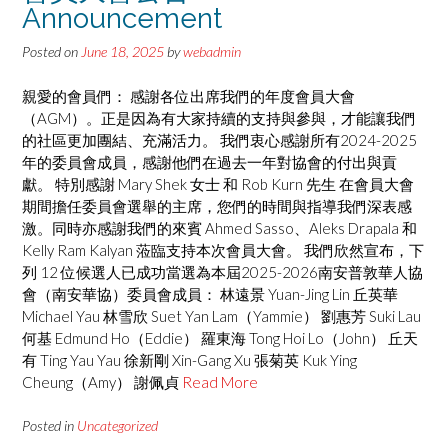
Announcement
Posted on
June 18, 2025
by
webadmin
親愛的會員們： 感謝各位出席我們的年度會員大會
（AGM）。正是因為有大家持續的支持與參與，才能讓我們
的社區更加團結、充滿活力。 我們衷心感謝所有2024-2025
年的委員會成員，感謝他們在過去一年對協會的付出與貢
獻。 特別感謝 Mary Shek 女士 和 Rob Kurn 先生 在會員大會
期間擔任委員會選舉的主席，您們的時間與指導我們深表感
激。同時亦感謝我們的來賓 Ahmed Sasso、Aleks Drapala 和
Kelly Ram Kalyan 蒞臨支持本次會員大會。 我們欣然宣布，下
列 12 位候選人已成功當選為本屆2025-2026南安普敦華人協
會（南安華協）委員會成員： 林遠景 Yuan-Jing Lin 丘英華
Michael Yau 林雪欣 Suet Yan Lam（Yammie） 劉惠芳 Suki Lau
何基 Edmund Ho（Eddie） 羅東海 Tong Hoi Lo（John） 丘天
有 Ting Yau Yau 徐新剛 Xin-Gang Xu 張菊英 Kuk Ying
Cheung（Amy） 謝佩貞
Read More
Posted in
Uncategorized