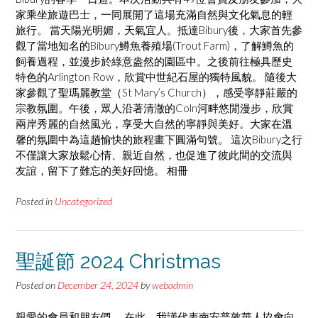
家乘坐旅遊巴士，一同展開了這場充滿自然與文化氣息的輕
旅行。 當天陽光明媚，天氣宜人。抵達Bibury後，大家首先參
觀了當地知名的Bibury鱒魚養殖場(Trout Farm)，了解鱒魚的
飼養過程，並漫步於綠意盎然的園區中。之後前往極具歷史
特色的Arlington Row，欣賞中世紀石屋的獨特風貌。 隨後大
家參觀了聖瑪麗教堂（St Mary’s Church），感受寧靜莊嚴的
宗教氛圍。午後，眾人沿著清澈的Coln河畔悠閒漫步，欣賞
兩岸秀麗的自然風光，享受大自然的寧靜與美好。大家在溫
馨的氛圍中為這趟愉快的旅程畫下圓滿句號。 這次Bibury之行
不僅讓大家放鬆心情、親近自然，也促進了彼此間的交流與
友誼，留下了難忘的美好回憶。 相冊
Posted in
Uncategorized
聖誕節 2024 Christmas
Posted on
December 24, 2024
by
webadmin
親愛的會員和朋友們， 在此，我謹代表南安普敦華人協會向