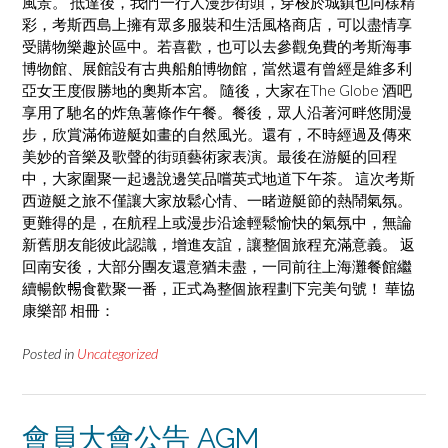
風景。 抵達後，我們一行人漫步街頭，穿梭於城鎮也同樣精
彩，考斯西島上擁有眾多服裝和生活風格商店，可以盡情享
受購物樂趣於區中。若喜歡，也可以去參觀免費的考斯海事
博物館、展館設有古典船舶博物館，當然還有曾經是維多利
亞女王度假勝地的奧斯本宮。 隨後，大家在The Globe 酒吧
享用了馳名的炸魚薯條作午餐。餐後，眾人沿著河畔悠閒漫
步，欣賞滿佈遊艇如畫的自然風光。還有，不時經過及傳來
美妙的音樂及歌聲的街頭藝術家表演。最後在游艇的回程
中，大家圍聚一起邊說邊笑品嚐英式地道下午茶。 這次考斯
西遊艇之旅不僅讓大家放鬆心情、一睹遊艇節的熱鬧氣氛。
更難得的是，在航程上或漫步沿途輕鬆愉快的氣氛中，無論
新舊朋友能彼此認識，增進友誼，讓整個旅程充滿意義。 返
回南安後，大部分團友還意猶未盡，一同前往上海灘餐館繼
續暢飲𣈱食歡聚一番，正式為整個旅程劃下完美句號！ 華協
康樂部 相冊：
Posted in
Uncategorized
會員大會公告 AGM