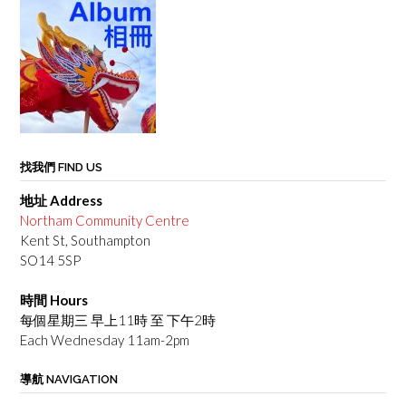
找我們 FIND US
地址 Address
Northam Community Centre
Kent St, Southampton
SO14 5SP
時間 Hours
每個星期三 早上11時 至 下午2時
Each Wednesday 11am-2pm
導航 NAVIGATION