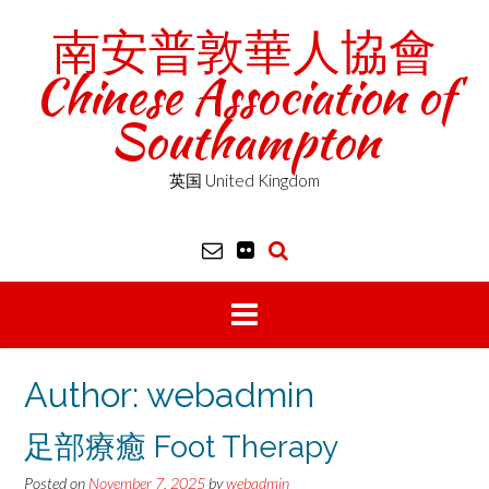
Skip
南安普敦華人協會
to
content
Chinese Association of
Southampton
英国 United Kingdom
Author:
webadmin
足部療癒 Foot Therapy
Posted on
November 7, 2025
by
webadmin