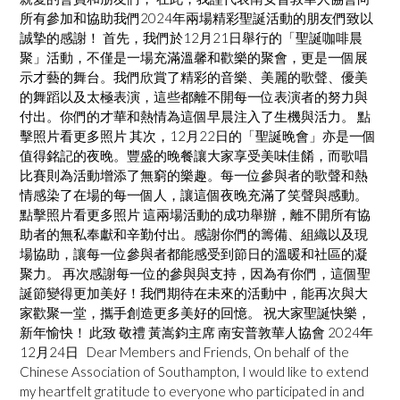
所有參加和協助我們2024年兩場精彩聖誕活動的朋友們致以
誠摯的感謝！ 首先，我們於12月21日舉行的「聖誕咖啡晨
聚」活動，不僅是一場充滿溫馨和歡樂的聚會，更是一個展
示才藝的舞台。我們欣賞了精彩的音樂、美麗的歌聲、優美
的舞蹈以及太極表演，這些都離不開每一位表演者的努力與
付出。你們的才華和熱情為這個早晨注入了生機與活力。 點
擊照片看更多照片 其次，12月22日的「聖誕晚會」亦是一個
值得銘記的夜晚。豐盛的晚餐讓大家享受美味佳餚，而歌唱
比賽則為活動增添了無窮的樂趣。每一位參與者的歌聲和熱
情感染了在場的每一個人，讓這個夜晚充滿了笑聲與感動。
點擊照片看更多照片 這兩場活動的成功舉辦，離不開所有協
助者的無私奉獻和辛勤付出。感謝你們的籌備、組織以及現
場協助，讓每一位參與者都能感受到節日的溫暖和社區的凝
聚力。 再次感謝每一位的參與與支持，因為有你們，這個聖
誕節變得更加美好！我們期待在未來的活動中，能再次與大
家歡聚一堂，攜手創造更多美好的回憶。 祝大家聖誕快樂，
新年愉快！ 此致 敬禮 黃嵩鈞主席 南安普敦華人協會 2024年
12月24日 Dear Members and Friends, On behalf of the
Chinese Association of Southampton, I would like to extend
my heartfelt gratitude to everyone who participated in and