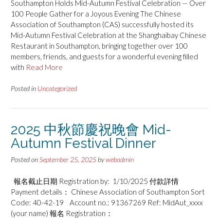
Southampton Holds Mid-Autumn Festival Celebration — Over
100 People Gather for a Joyous Evening The Chinese
Association of Southampton (CAS) successfully hosted its
Mid-Autumn Festival Celebration at the Shanghaibay Chinese
Restaurant in Southampton, bringing together over 100
members, friends, and guests for a wonderful evening filled
with
Read More
Posted in
Uncategorized
2025 中秋節慶祝晚會 Mid-
Autumn Festival Dinner
Posted on
September 25, 2025
by
webadmin
報名截止日期 Registration by: 1/10/2025 付款詳情
Payment details： Chinese Association of Southampton Sort
Code: 40-42-19 Account no.: 91367269 Ref: MidAut_xxxx
(your name) 報名 Registration：