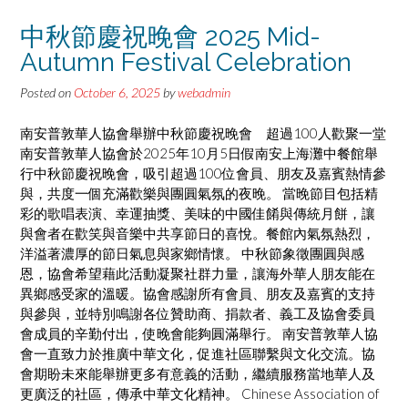
中秋節慶祝晚會 2025 Mid-
Autumn Festival Celebration
Posted on
October 6, 2025
by
webadmin
南安普敦華人協會舉辦中秋節慶祝晚會 超過100人歡聚一堂
南安普敦華人協會於2025年10月5日假南安上海灘中餐館舉
行中秋節慶祝晚會，吸引超過100位會員、朋友及嘉賓熱情參
與，共度一個充滿歡樂與團圓氣氛的夜晚。 當晚節目包括精
彩的歌唱表演、幸運抽獎、美味的中國佳餚與傳統月餅，讓
與會者在歡笑與音樂中共享節日的喜悅。餐館內氣氛熱烈，
洋溢著濃厚的節日氣息與家鄉情懷。 中秋節象徵團圓與感
恩，協會希望藉此活動凝聚社群力量，讓海外華人朋友能在
異鄉感受家的溫暖。協會感謝所有會員、朋友及嘉賓的支持
與參與，並特別鳴謝各位贊助商、捐款者、義工及協會委員
會成員的辛勤付出，使晚會能夠圓滿舉行。 南安普敦華人協
會一直致力於推廣中華文化，促進社區聯繫與文化交流。協
會期盼未來能舉辦更多有意義的活動，繼續服務當地華人及
更廣泛的社區，傳承中華文化精神。 Chinese Association of