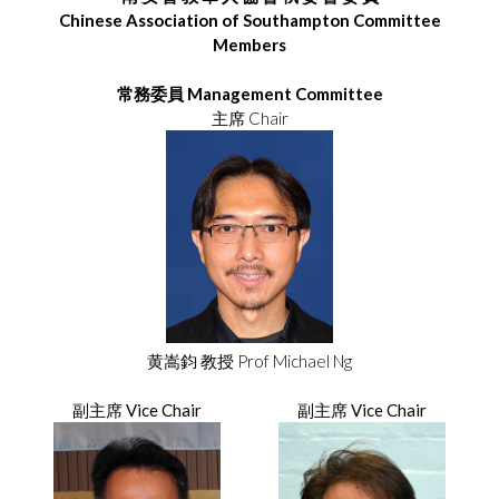
Chinese Association of Southampton Committee
Members
常務委員 Management Committee
主席 Chair
黄嵩鈞 教授 Prof Michael Ng
副主席 Vice Chair
副主席 Vice Chair