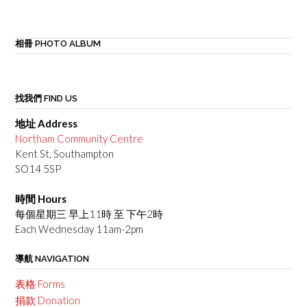
相冊 PHOTO ALBUM
找我們 FIND US
地址 Address
Northam Community Centre
Kent St, Southampton
SO14 5SP
時間 Hours
每個星期三 早上11時 至 下午2時
Each Wednesday 11am-2pm
導航 NAVIGATION
表格 Forms
捐款 Donation