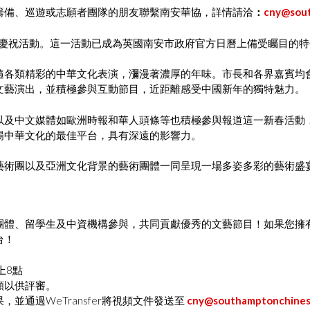
籌備、巡遊或志願者團隊的朋友聯繫南安華協，詳情請洽
：
cny@sout
春慶祝活動。這一活動已成為英國南安市政府官方日曆上備受矚目的
隨各類精彩的中華文化表演，瀰漫著濃厚的年味。市長和各界嘉賓均
文藝演出，並積極參與互動節目，近距離感受中國新年的獨特魅力。
 Echo，以及中文媒體如歐洲時報和華人頭條等也積極參與報道這一新春
揚中華文化的最佳平台，具有深遠的影響力。
藝術團以及亞洲文化背景的藝術團體一同呈現一場多姿多彩的藝術盛
團體、留學生及中資機構參與，共同貢獻優秀的文藝節目！如果您擁
台！
上8點
頻以供評審。
並通過WeTransfer將視頻文件發送至
cny@southamptonchines