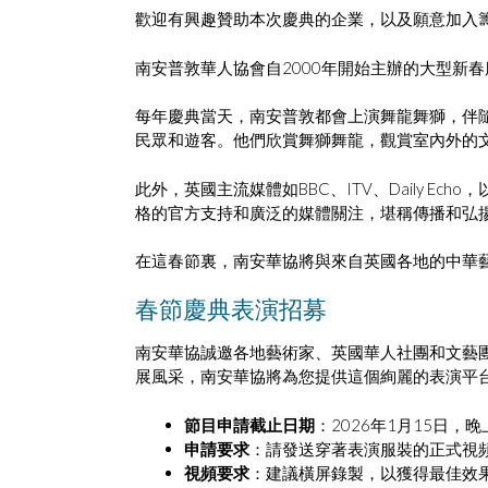
歡迎有興趣贊助本次慶典的企業，以及願意加入
南安普敦華人協會自2000年開始主辦的大型新
每年慶典當天，南安普敦都會上演舞龍舞獅，伴
民眾和遊客。他們欣賞舞獅舞龍，觀賞室內外的
此外，英國主流媒體如BBC、ITV、Daily
格的官方支持和廣泛的媒體關注，堪稱傳播和弘
在這春節裏，南安華協將與來自英國各地的中華
春節慶典表演招募
南安華協誠邀各地藝術家、英國華人社團和文藝
展風采，南安華協將為您提供這個絢麗的表演平
節目申請截止日期
：2026年1月15日，晚
申請要求
：請發送穿著表演服裝的正式視
視頻要求
：建議橫屏錄製，以獲得最佳效果，