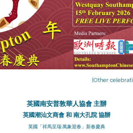
[Other celebr
英國南安普敦華人協會 主辦
英國潮汕文商會 和 南大孔院 協辦
英國「祥馬呈瑞·萬象迎春」新春慶典