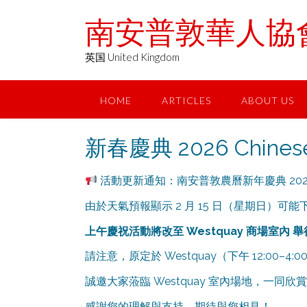
Skip
南安普敦華人協會 Chin
to
content
英国 United Kingdom
HOME
ARTICLES
ABOUT US
新春慶典 2026 Chinese
活動更新通知：南安普敦農曆新年慶典 202
由於天氣預報顯示 2 月 15 日（星期日）可能
上午慶祝活動將改至 Westquay 商場室內 舉行，
請注意，原定於 Westquay（下午 12:00
誠邀大家蒞臨 Westquay 室內場地，一
感謝您的理解與支持，期待與您相見！