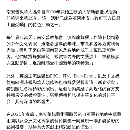
南安普敦華人協會自2000年開始主辦的大型新春慶祝活動，
即將迎來第25年。這一活動已成為英國南安市政府官方日曆
上備受矚目的特色活動之一。
每年慶典當天，南安普敦都會上演舞龍舞獅，伴隨各類精彩
的中華文化表演，瀰漫著濃厚的年味。市長和各界嘉賓均會
光臨，吸引了來自英國南部以及各地的成千上萬民眾和遊
客。他們欣賞舞獅舞龍，觀賞室內外的文藝演出，並積極參
與互動節目，近距離感受中國新年的獨特魅力。
此外，英國主流媒體如BBC、ITV、Daily Echo，以及中文媒
體如歐洲時報和華人頭條等也積極參與報道這一新春活動，
特別關注各種精彩的演出。這個活動集結了高規格的官方支
持和廣泛的媒體關注，堪稱傳播和弘揚中華文化的最佳平
台，具有深遠的影響力。
在2025年春節，南安華協藝術團將與來自英國各地的中華藝
術團以及亞洲文化背景的藝術團體一同呈現一場多姿多彩的
藝術盛宴，期待為大家獻上精彩紛呈的演出！