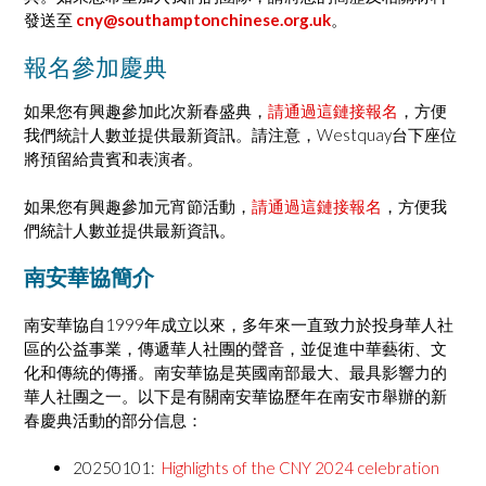
發送至
cny@southamptonchinese.org.uk
。
報名參加慶典
如果您有興趣參加此次新春盛典，
請通過這鏈接報名
，方便
我們統計人數並提供最新資訊。請注意，Westquay台下座位
將預留給貴賓和表演者。
如果您有興趣參加元宵節活動，
請通過這鏈接報名
，方便我
們統計人數並提供最新資訊。
南安華協簡介
南安華協自1999年成立以來，多年來一直致力於投身華人社
區的公益事業，傳遞華人社團的聲音，並促進中華藝術、文
化和傳統的傳播。南安華協是英國南部最大、最具影響力的
華人社團之一。以下是有關南安華協歷年在南安市舉辦的新
春慶典活動的部分信息：
20250101:
H
ighlights of the CNY 2024 celebration