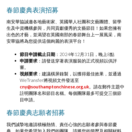
春節慶典表演招募
南安華協誠邀各地藝術家、英國華人社團和文藝團體、留學
生及中資機構參與，共同貢獻優秀的文藝節目！如果您擁有
出色的才藝，並渴望在英國南部的春節舞台上一展風采，南
安華協將為您提供這個絢麗的表演平台！
節目申請截止日期
：2024年12月31日，晚上8點
申請要求
：請發送穿著表演服裝的正式視頻以供評
審。
視頻要求
：建議橫屏錄製，以獲得最佳效果，並通過
WeTransfer將視頻文件發送至
cny@southamptonchinese.org.uk
。請在郵件主題中
註明團隊名和節目名稱。每個團隊最多可提交三個節
目申請。
春節慶典志願者招募
我們誠摯地邀請積極熱情、責任心強的志願者參與春節慶
典。如果您希望加入我們的團隊，請將您的簡歷及相關材料