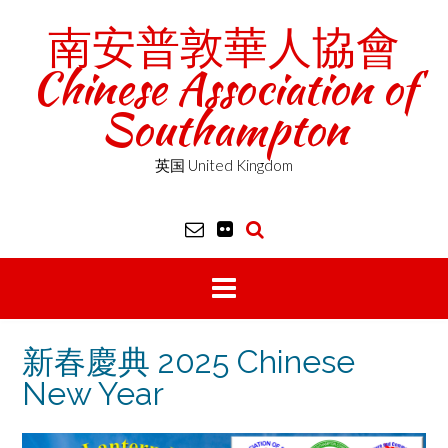
Skip
南安普敦華人協會
to
content
Chinese Association of
Southampton
英国 United Kingdom
新春慶典 2025 Chinese
New Year