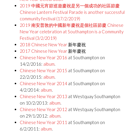
2019 中國元宵節巡遊慶祝是另一個成功的社區節慶
Chinese Lantern Festival Parade is another successful
community festival (17/2/2019)
2019 南安普敦的中國新年慶祝是個社區節慶 Chinese
New Year celebration at Southampton is a Community
Festival (3/2/2019)
2018 Chinese New Year
新年慶祝
2017 Chinese New Year
新年慶祝
Chinese New Year 2016
at Southampton on
14/2/2016:
album
.
Chinese New Year 2015
at Southampton on
22/2/2015:
album
.
Chinese New Year 2014
at Southampton on
4/2/2014:
album
.
Chinese New Year 2013
at Westquay Southampton
on 10/2/2013:
album
.
Chinese New Year 2012
at Westquay Southampton
on 29/1/2012:
album
.
Chinese New Year 2011
at Southampton on
6/2/2011:
album
.