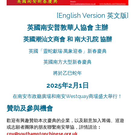
[
English Version 英文版
]
英國南安普敦華人協會 主辦
英國潮汕文商會 和 南大孔院 協辦
英國「靈蛇獻瑞·萬象迎春」新春慶典
英國南方大型新春慶典
將於乙巳蛇年
2025年2月1日
在南安市政廳廣場和南安Westquay商場盛大舉行！
贊助及參與機會
歡迎有興趣贊助本次慶典的企業，以及願意加入籌備、巡遊
或志願者團隊的朋友聯繫南安華協，詳情請洽
：
cny@southamptonchinese.org.uk