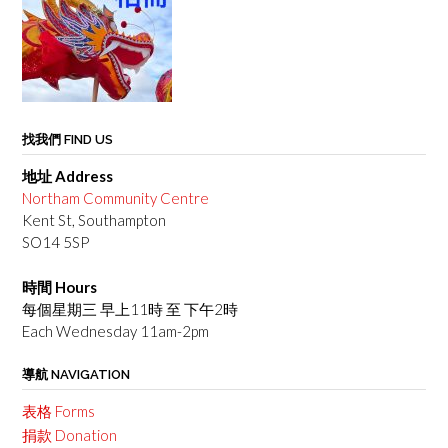
找我們 FIND US
地址 Address
Northam Community Centre
Kent St, Southampton
SO14 5SP
時間 Hours
每個星期三 早上11時 至 下午2時
Each Wednesday 11am-2pm
導航 NAVIGATION
表格 Forms
捐款 Donation