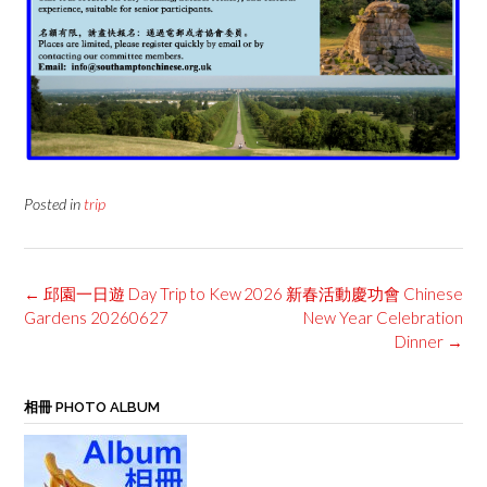
Posted in
trip
Post
←
邱園一日遊 Day Trip to Kew
2026 新春活動慶功會 Chinese
navigation
Gardens 20260627
New Year Celebration
Dinner
→
相冊 PHOTO ALBUM