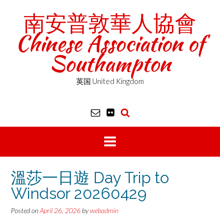
Skip
南安普敦華人協會
to
content
Chinese Association of
Southampton
英国 United Kingdom
溫莎一日遊 Day Trip to
Windsor 20260429
Posted on
April 26, 2026
by
webadmin