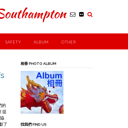
outhampton
SAFETY
ALBUM
OTHER
相冊 PHOTO ALBUM
s
們的
 提
華協
獻了
找我們 FIND US