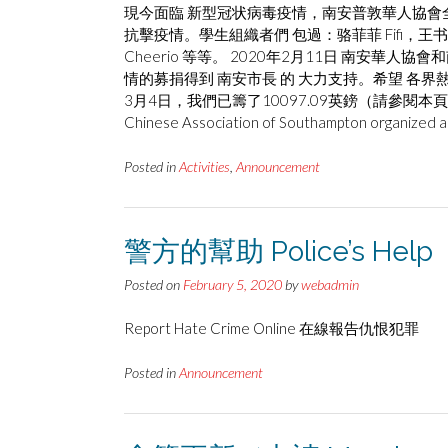
現今面臨 新型冠状病毒疫情，南安普敦華人協會全體委員 正
抗擊疫情。學生組織者們 包過：骆菲菲 Fifi，王书娴Su
Cheerio 等等。 2020年2月11日 南安華人協會和南
情的募捐得到 南安市長 的 大力支持。希望 各界
3月4日，我們已籌了10097.09英鎊（請參閱本頁尾
Chinese Association of Southampton organized a 
Posted in
Activities
,
Announcement
警方的幫助 Police’s Help
Posted on
February 5, 2020
by
webadmin
Report Hate Crime Online 在線報告仇恨犯
Posted in
Announcement