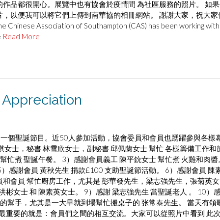
作品都很開心。展覽中也有協會於疫情間 為社區服務的照片。 如果
片，以便我可以將它們上傳到南華協的相冊網站。 謝謝大家，祝大家
inese Association of Southampton (CAS) has been working with
e
Read More
ppreciation
舉辦了一個聖誕節目。近50人參加活動，協會委員和會員也踴躍參與各樣
琪女士，秘書 林雪欣女士，副秘書 邱佩蘭女士 幫忙 各樣籌備工作和
 幫忙煮 聖誕午餐。 3）感謝會員義工 陳平鈗女士 幫忙煮 火雞和肉醬
）感謝會員 黃秋先生 捐款£100 支助聖誕節活動。 6）感謝會員 陳
員和會員 幫忙廚房工作，尤其是 彭華發先生，梁志強先生，張菊英女
洪彬⼥⼠ 和 陳素英女士。 9）感謝 梁志強先生 當聖誕老人 。 10）
有多位低調的幫手，尤其是一大早就到場幫忙搬桌子的 张常泰先生。 當天有頌
 最重要的就是：會員們之間的相互交流。大家可以從照片中看到 此