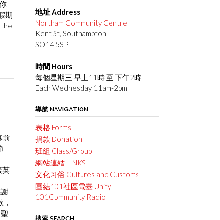
你
地址 Address
假期
Northam Community Centre
 the
Kent St, Southampton
SO14 5SP
時間 Hours
每個星期三 早上11時 至 下午2時
Each Wednesday 11am-2pm
導航 NAVIGATION
表格 Forms
幕前
捐款 Donation
節
班組 Class/Group
。
網站連結 LINKS
素英
文化习俗 Cultures and Customs
團結101社區電臺 Unity
感謝
101Community Radio
歌，
次聖
搜索 SEARCH