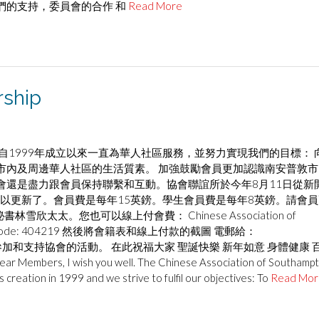
們的支持，委員會的合作 和
Read More
ship
自1999年成立以來一直為華人社區服務，並努力實現我們的目標： 
市內及周邊華人社區的生活質素。 加強鼓勵會員更加認識南安普敦市
會還是盡力跟會員保持聯繫和互動。協會聯誼所於今年8月11日從新
可以更新了。會員費是每年15英鎊。學生會員費是每年8英鎊。請會員
太。您也可以線上付會費： Chinese Association of
9Sort Code: 404219 然後將會籍表和線上付款的截圖 電郵給：
k 希望大家積極參加和支持協會的活動。 在此祝福大家 聖誕快樂 新年如意 身體健康 
I wish you well. The Chinese Association of Southamp
creation in 1999 and we strive to fulfil our objectives: To
Read Mor