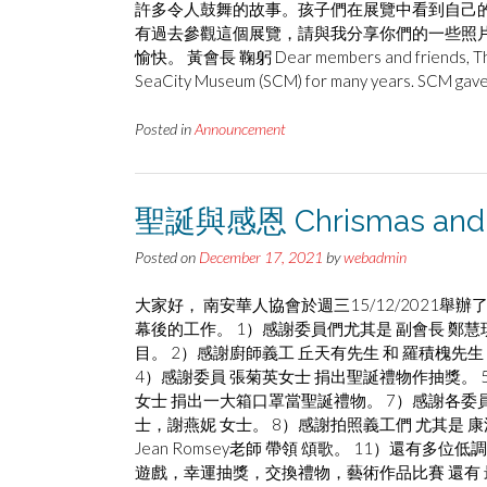
許多令人鼓舞的故事。孩子們在展覽中看到自己的
有過去參觀這個展覽，請與我分享你們的一些照
愉快。 黃會長 鞠躬 Dear members and friends, The Ch
SeaCity Museum (SCM) for many years. SCM gav
Posted in
Announcement
聖誕與感恩 Chrismas and A
Posted on
December 17, 2021
by
webadmin
大家好， 南安華人協會於週三15/12/2021
幕後的工作。 1）感謝委員們尤其是 副會長 鄭慧
目。 2）感謝廚師義工 丘天有先生 和 羅積槐先生
4）感謝委員 張菊英女士 捐出聖誕禮物作抽獎。 5
女士 捐出一大箱口罩當聖誕禮物。 7）感謝各委
士，謝燕妮 女士。 8）感謝拍照義工們 尤其是 康
Jean Romsey老師 帶領 頌歌。 11）還
遊戲，幸運抽獎，交換禮物，藝術作品比賽 還有