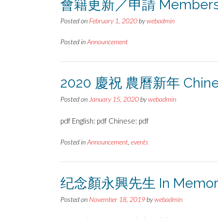
會籍更新／申請 Membership 
Posted on
February 1, 2020
by
webadmin
Posted in
Announcement
2020 慶祝 農曆新年 Chinese
Posted on
January 15, 2020
by
webadmin
pdf English: pdf Chinese: pdf
Posted in
Announcement
,
events
纪念顏永興先生 In Memory of
Posted on
November 18, 2019
by
webadmin