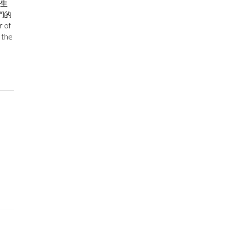
先生
們的
r of
 the