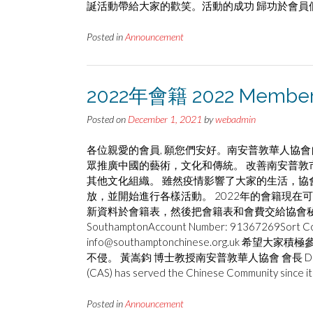
誕活動帶給大家的歡笑。活動的成功 歸功於會員
Posted in
Announcement
2022年會籍 2022 Member
Posted on
December 1, 2021
by
webadmin
各位親愛的會員, 願您們安好。南安普敦華人協會
眾推廣中國的藝術，文化和傳統。 改善南安普敦
其他文化組織。 雖然疫情影響了大家的生活，協
放，並開始進行各樣活動。 2022年的會籍現在
新資料於會籍表，然後把會籍表和會費交給協會秘書林雪欣太
SouthamptonAccount Number: 9136726
info@southamptonchinese.org.u
不侵。 黃嵩鈞 博士教授南安普敦華人協會 會長 Dear Members, 
(CAS) has served the Chinese Community since its 
Posted in
Announcement