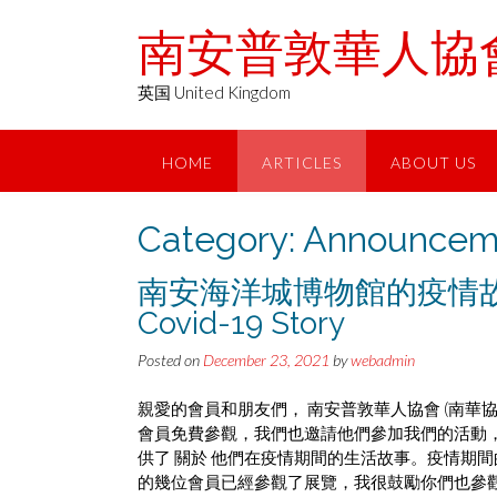
Skip
南安普敦華人協會 Chin
to
content
英国 United Kingdom
HOME
ARTICLES
ABOUT US
Category:
Announcem
南安海洋城博物館的疫情故事 Sou
Covid-19 Story
Posted on
December 23, 2021
by
webadmin
親愛的會員和朋友們， 南安普敦華人協會 (南華協) 與
會員免費參觀，我們也邀請他們參加我們的活動，例
供了 關於 他們在疫情期間的生活故事。疫情期間的“
的幾位會員已經參觀了展覽，我很鼓勵你們也參