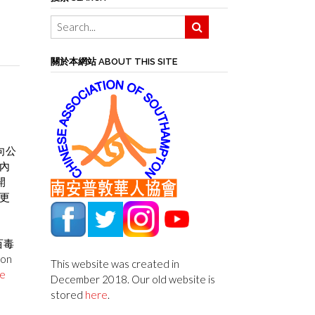
關於本網站 ABOUT THIS SITE
向公
內
開
更
百毒
ton
This website was created in
e
December 2018. Our old website is
stored
here
.